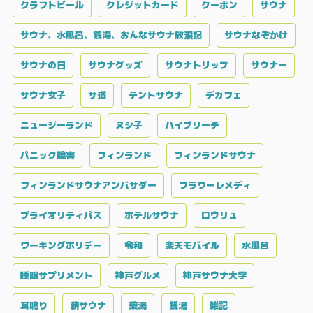
クラフトビール
クレジットカード
クーポン
サウナ
サウナ、水風呂、銭湯、おんなサウナ放浪記
サウナなぞかけ
サウナの日
サウナグッズ
サウナトリップ
サウナー
サウナ女子
サ道
テントサウナ
デカフェ
ニュージーランド
ヌシ子
ハイブリーチ
パニック障害
フィンランド
フィンランドサウナ
フィンランドサウナアンバサダー
フラワーレメディ
プライオリティパス
ホテルサウナ
ロウリュ
ワーキングホリデー
令和
楽天モバイル
水風呂
睡眠サプリメント
神戸グルメ
神戸サウナ大学
耳鳴り
薪サウナ
薬湯
銭湯
雑記