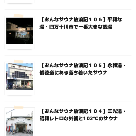
【おんなサウナ放浪記１０６】平和な
湯・四万十川市で一番大きな銭湯
【おんなサウナ放浪記１０５】永和湯・
俊徳道にある落ち着いたサウナ
【おんなサウナ放浪記１０４】三光湯・
昭和レトロな外観と102℃のサウナ