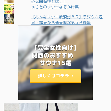
外な関係性とは？！
あさとのサウナなぞかけ集
【おんなサウナ放浪記８５】ラジウム温
泉・露天から通天閣が見える銭湯
【完全女性向け】
関西のおすすめ
サウナ15選
詳しくはコチラ