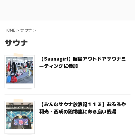
HOME
>
サウナ
>
サウナ
【Saunagirl】昭島アウトドアサウナミ
ーティングに参加
【おんなサウナ放浪記１１３】おふろや
和光・西成の路地裏にある良い銭湯