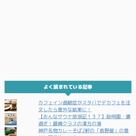
よく読まれている記事
カフェイン過敏症がスタバでデカフェを注
文したら意外な結果に！
【おんなサウナ放浪記１３７】励明園・濃
過ぎ！最痛クラスの漢方の湯
神戸名物カレーそば2軒の「長野屋」の意