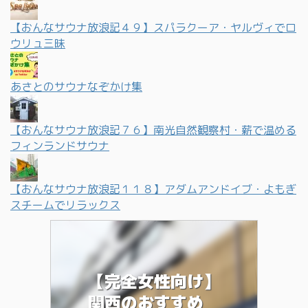
【おんなサウナ放浪記４９】スパラクーア・ヤルヴィでロ
ウリュ三昧
あさとのサウナなぞかけ集
【おんなサウナ放浪記７６】南光自然観察村・薪で温める
フィンランドサウナ
【おんなサウナ放浪記１１８】アダムアンドイブ・よもぎ
スチームでリラックス
【完全女性向け】
関西のおすすめ