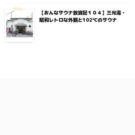
【おんなサウナ放浪記１０４】三光湯・
昭和レトロな外観と102℃のサウナ