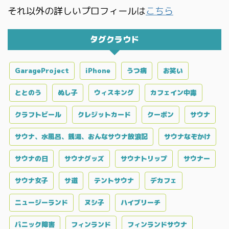
それ以外の詳しいプロフィールは
こちら
タグクラウド
GarageProject
iPhone
うつ病
お笑い
ととのう
ぬし子
ウィスキング
カフェイン中毒
クラフトビール
クレジットカード
クーポン
サウナ
サウナ、水風呂、銭湯、おんなサウナ放浪記
サウナなぞかけ
サウナの日
サウナグッズ
サウナトリップ
サウナー
サウナ女子
サ道
テントサウナ
デカフェ
ニュージーランド
ヌシ子
ハイブリーチ
パニック障害
フィンランド
フィンランドサウナ