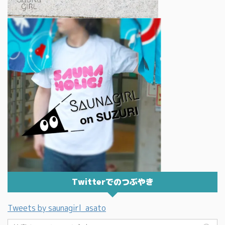
Twitterでのつぶやき
Tweets by saunagirl_asato