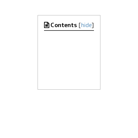
Contents
[
hide
]