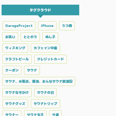
タグクラウド
GarageProject
iPhone
うつ病
お笑い
ととのう
ぬし子
ウィスキング
カフェイン中毒
クラフトビール
クレジットカード
クーポン
サウナ
サウナ、水風呂、銭湯、おんなサウナ放浪記
サウナなぞかけ
サウナの日
サウナグッズ
サウナトリップ
サウナー
サウナ女子
サ道