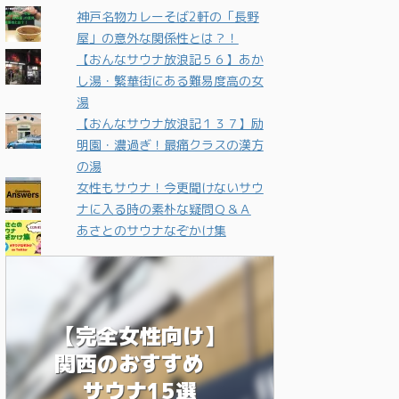
神戸名物カレーそば2軒の「長野
屋」の意外な関係性とは？！
【おんなサウナ放浪記５６】あか
し湯・繁華街にある難易度高の女
湯
【おんなサウナ放浪記１３７】励
明園・濃過ぎ！最痛クラスの漢方
の湯
女性もサウナ！今更聞けないサウ
ナに入る時の素朴な疑問Ｑ＆Ａ
あさとのサウナなぞかけ集
【完全女性向け】
関西のおすすめ
サウナ15選