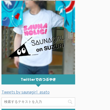
Twitterでのつぶやき
Tweets by saunagirl_asato