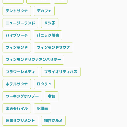
テントサウナ
デカフェ
ニュージーランド
ヌシ子
ハイブリーチ
パニック障害
フィンランド
フィンランドサウナ
フィンランドサウナアンバサダー
フラワーレメディ
プライオリティパス
ホテルサウナ
ロウリュ
ワーキングホリデー
令和
楽天モバイル
水風呂
睡眠サプリメント
神戸グルメ