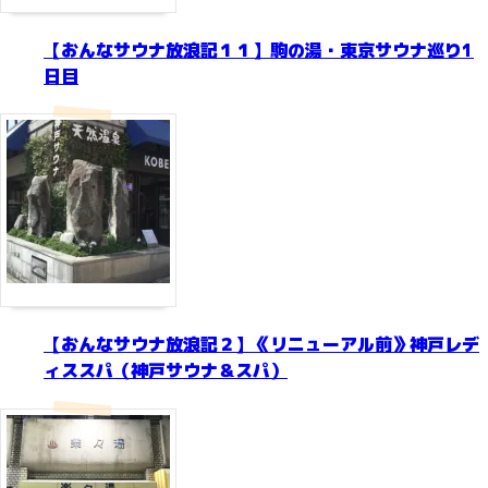
【おんなサウナ放浪記１１】駒の湯・東京サウナ巡り1
日目
【おんなサウナ放浪記２】《リニューアル前》神戸レデ
ィススパ（神戸サウナ＆スパ）