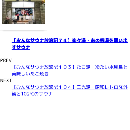
【おんなサウナ放浪記７４】楽々湯・あの銭湯を思い出
すサウナ
PREV
【おんなサウナ放浪記１０３】たこ湯・冷たい水風呂と
美味しいたこ焼き
NEXT
【おんなサウナ放浪記１０４】三光湯・昭和レトロな外
観と102℃のサウナ