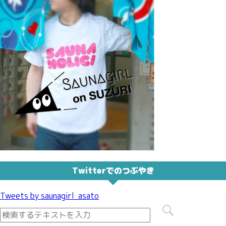
Twitterでのつぶやき
Tweets by saunagirl_asato