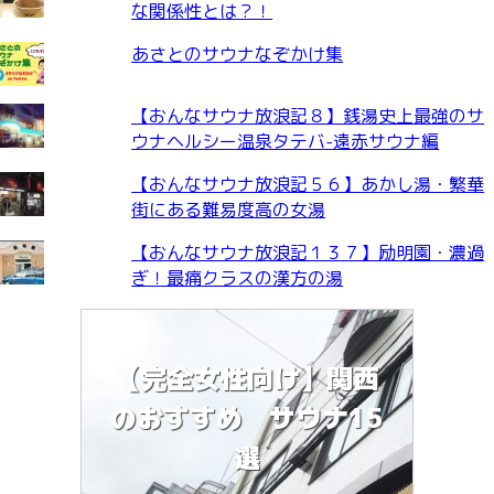
な関係性とは？！
あさとのサウナなぞかけ集
【おんなサウナ放浪記８】銭湯史上最強のサ
ウナヘルシー温泉タテバ-遠赤サウナ編
【おんなサウナ放浪記５６】あかし湯・繁華
街にある難易度高の女湯
【おんなサウナ放浪記１３７】励明園・濃過
ぎ！最痛クラスの漢方の湯
【完全女性向け】関西
のおすすめ サウナ15
選