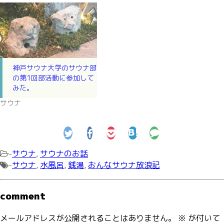
神戸サウナ大学のサウナ部
の第1回部活動に参加して
みた。
サウナ
-
サウナ
,
サウナのお話
-
サウナ
,
水風呂
,
銭湯
,
おんなサウナ放浪記
comment
メールアドレスが公開されることはありません。
※
が付いて