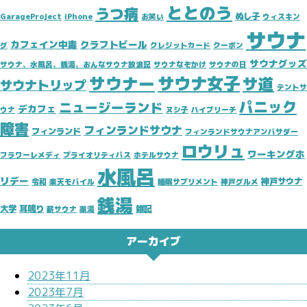
ととのう
うつ病
ぬし子
GarageProject
iPhone
お笑い
ウィスキン
サウナ
カフェイン中毒
クラフトビール
グ
クレジットカード
クーポン
サウナグッズ
サウナ、水風呂、銭湯、おんなサウナ放浪記
サウナなぞかけ
サウナの日
サウナ女子
サウナー
サ道
サウナトリップ
テントサ
パニック
ニュージーランド
デカフェ
ウナ
ヌシ子
ハイブリーチ
障害
フィンランドサウナ
フィンランド
フィンランドサウナアンバサダー
ロウリュ
ワーキングホ
フラワーレメディ
プライオリティパス
ホテルサウナ
水風呂
リデー
神戸サウナ
令和
楽天モバイル
睡眠サプリメント
神戸グルメ
銭湯
大学
耳鳴り
雑記
薪サウナ
薬湯
アーカイブ
2023年11月
2023年7月