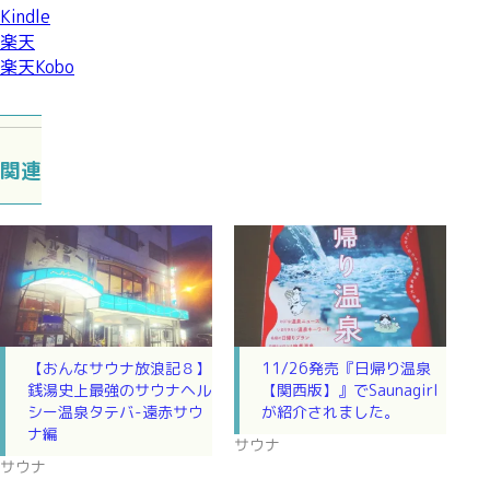
Kindle
楽天
楽天Kobo
関連
【おんなサウナ放浪記８】
11/26発売『日帰り温泉
銭湯史上最強のサウナヘル
【関西版】』でSaunagirl
シー温泉タテバ-遠赤サウ
が紹介されました。
ナ編
サウナ
サウナ