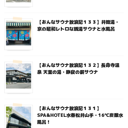
【おんなサウナ放浪記１３３】井筒湯・
京の昭和レトロな銭湯サウナと水風呂
【おんなサウナ放浪記１３２】長命寺温
泉 天葉の湯・静寂の薪サウナ
【おんなサウナ放浪記１３１】
SPA&HOTEL水春松井山手・16℃炭酸水
風呂！