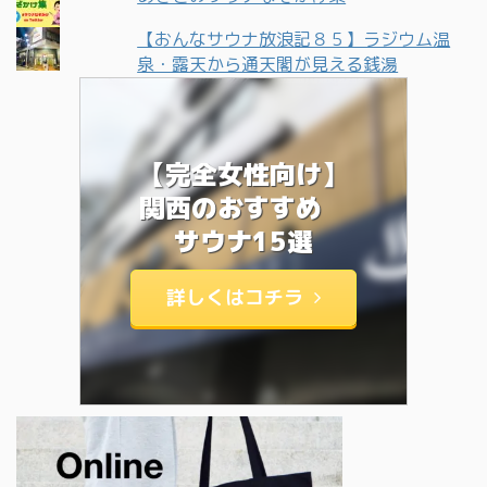
【おんなサウナ放浪記８５】ラジウム温
泉・露天から通天閣が見える銭湯
【完全女性向け】
関西のおすすめ
サウナ15選
詳しくはコチラ