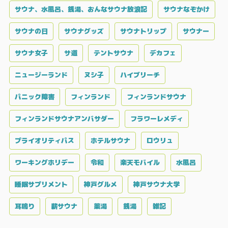
サウナ、水風呂、銭湯、おんなサウナ放浪記
サウナなぞかけ
サウナの日
サウナグッズ
サウナトリップ
サウナー
サウナ女子
サ道
テントサウナ
デカフェ
ニュージーランド
ヌシ子
ハイブリーチ
パニック障害
フィンランド
フィンランドサウナ
フィンランドサウナアンバサダー
フラワーレメディ
プライオリティパス
ホテルサウナ
ロウリュ
ワーキングホリデー
令和
楽天モバイル
水風呂
睡眠サプリメント
神戸グルメ
神戸サウナ大学
耳鳴り
薪サウナ
薬湯
銭湯
雑記