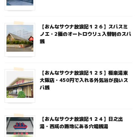
【おんなサウナ放浪記１２６】スパスミ
ノエ・2種のオートロウリュ入替制のスパ
銭
【おんなサウナ放浪記１２５】極楽湯東
大阪店・450円で入れる外気浴が良いス
パ銭
【おんなサウナ放浪記１２４】日之出
湯・西成の路地にある穴場銭湯