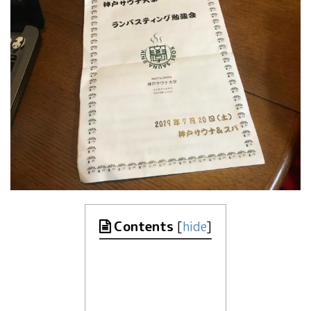
Contents
[
hide
]